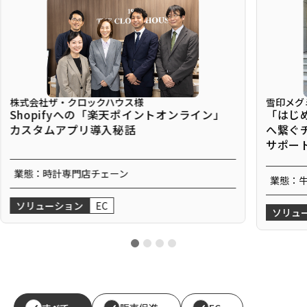
株式会社ザ・クロックハウス様
雪印メグ
Shopifyへの「楽天ポイントオンライン」
「はじ
カスタムアプリ導入秘話
へ繋ぐ
サポー
業態：
時計専門店チェーン
業態：
ソリューション
EC
ソリュ