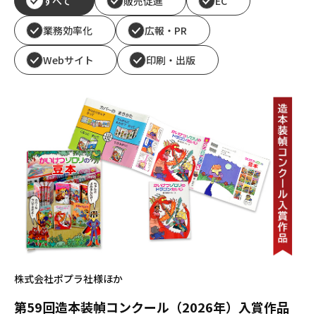
すべて
販売促進
EC
業務効率化
広報・PR
Webサイト
印刷・出版
株式会社ポプラ社様ほか
第59回造本装幀コンクール（2026年）入賞作品