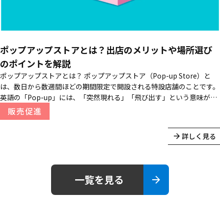
ポップアップストアとは？出店のメリットや場所選び
のポイントを解説
ポップアップストアとは？ ポップアップストア（Pop-up Store）と
は、数日から数週間ほどの期間限定で開設される特設店舗のことです。
英語の「Pop-up」には、「突然現れる」「飛び出す」という意味があ
り、街中に突如として現れ、一定期間が過ぎるとすっと消えてしまうユ
販売促進
ニークな出店スタイルからこの名がつきました。日本では「ポップアッ
プショップ」と呼ばれることもあります。 ...
詳しく見る
一覧を見る