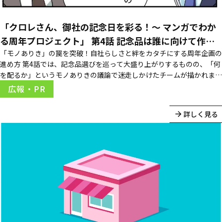
「クロレさん、御社の記念日を彩る！～ マンガでわか
る周年プロジェクト」 第4話 記念品は誰に向けて作
る？
「モノありき」の罠を突破！自社らしさと絆をカタチにする周年企画の
進め方 第4話では、記念品選びを巡って大盛り上がりするものの、「何
を配るか」というモノありきの議論で迷走しかけたチームが描かれまし
た。 TOPPANクロレは決して記念品やモノづくりを否定しているわけ
広報・PR
ではありません。大切なのは、「素晴らしいツールやイベント（手段）
を通じて、どんな価値を生み出すか」です。 ...
詳しく見る