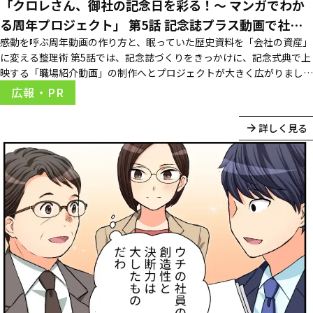
「クロレさん、御社の記念日を彩る！～ マンガでわか
る周年プロジェクト」 第5話 記念誌プラス動画で社史
を周知しよう
感動を呼ぶ周年動画の作り方と、眠っていた歴史資料を「会社の資産」
に変える整理術 第5話では、記念誌づくりをきっかけに、記念式典で上
映する「職場紹介動画」の制作へとプロジェクトが大きく広がりまし
た。しかし、いざ着手しようとすると、映像制作のノウハウ不足や、資
広報・PR
料室（通称・開かずの間）に眠っていた膨大な過去資料の山という壁が
立ちはだかります。 ...
詳しく見る