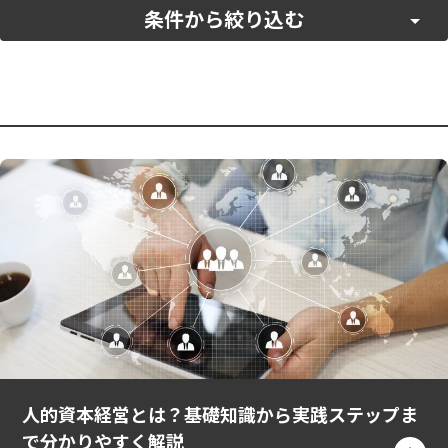
条件から絞り込む
ソリューション
すべて
販売促進
EC
広報・PR
Webサイト
業務効率化
印刷・出版
カテゴリ
インタビュー
人的資本経営とは？基礎知識から実践ステップま
で分かりやすく解説