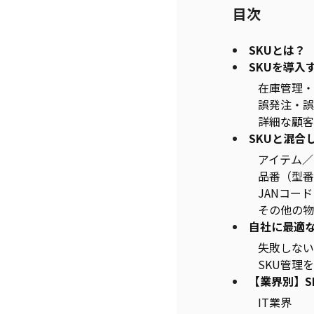
目次
SKUとは
SKUを導入
在庫管理・
誤発注・誤
詳細な顧客
SKUと混合
アイテム／
品番（型番
JANコード
その他の物
自社に最適な
失敗しない
SKU管理
【業界別】S
IT業界