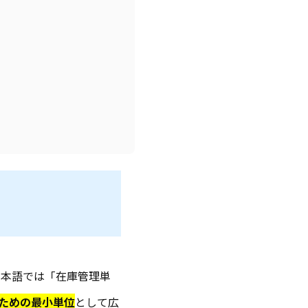
で、日本語では「在庫管理単
ための最小単位
として広