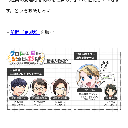
す。どうぞお楽しみに！
・
前話（第2話）
を読む