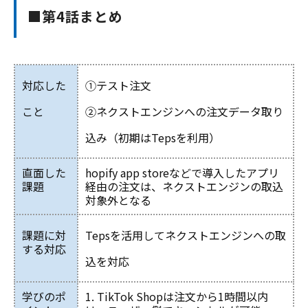
■第4話まとめ
対応した
①テスト注文
こと
②ネクストエンジンへの注文データ取り
込み（初期はTepsを利用）
直面した
hopify app storeなどで導入したアプリ
課題
経由の注文は、ネクストエンジンの取込
対象外となる
課題に対
Tepsを活用してネクストエンジンへの取
する対応
込を対応
学びのポ
1. TikTok Shopは注文から1時間以内