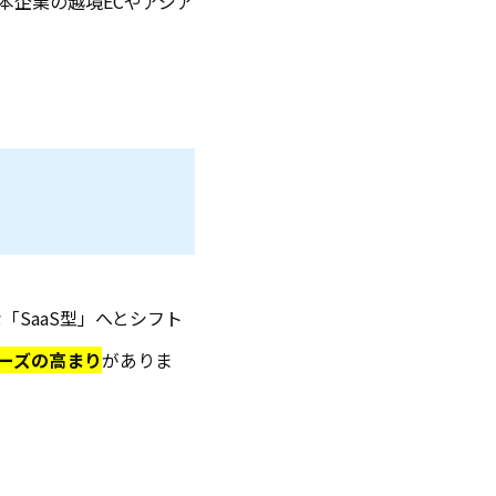
本企業の越境ECやアジア
SaaS型」へとシフト
ーズの高まり
がありま