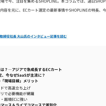
で今、注目を集めるSHOPLINE。本コラムでは、過日SHOPLI
内容を元に、ECカート選定の最新事情やSHOPLINEの特長、
n 代表取締役社長 大山氏のインタビュー記事を読む
NEとは？―アジアで急成長するECカート
定、今なぜSaaSが主流に？
NEの「現場目線」メリット
コードで高速立ち上げ
アプリで必要機能が網羅
開・越境ECに強い
コマース＆ライブコマースで差別化