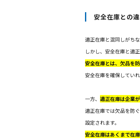
安全在庫との違
適正在庫と混同しがちな
しかし、安全在庫と適正
安全在庫とは、欠品を防
安全在庫を確保していれ
一方、
適正在庫は企業が
適正在庫では欠品を防ぐ
設定されます。
安全在庫はあくまで在庫