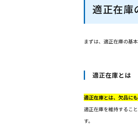
適正在庫
まずは、適正在庫の基本
適正在庫とは
適正在庫とは、欠品にも
適正在庫を維持すること
す。