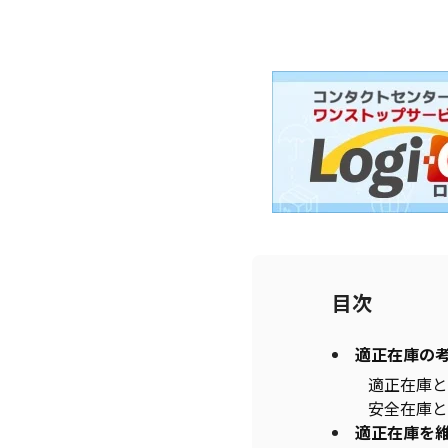
目次
適正在庫の
適正在庫と
安全在庫と
適正在庫を