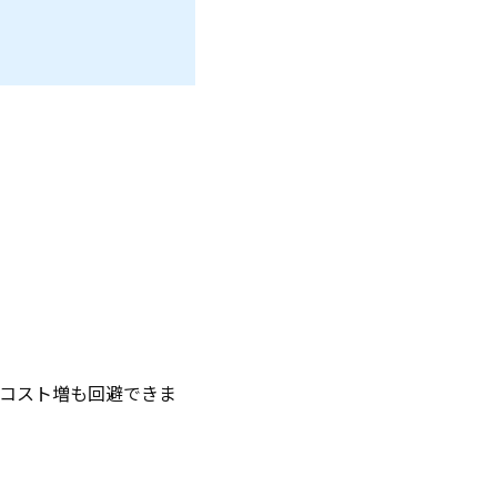
コスト増も回避できま