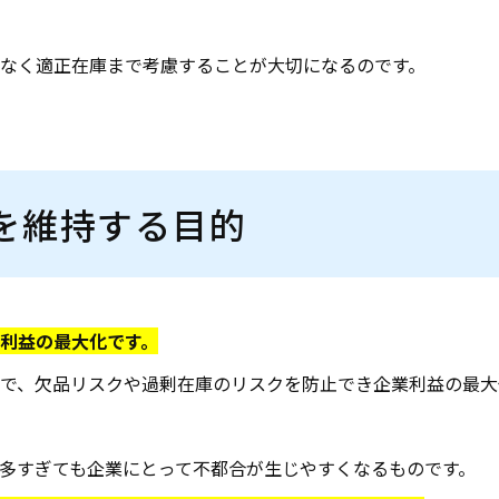
なく適正在庫まで考慮することが大切になるのです。
を維持する目的
利益の最大化です。
で、欠品リスクや過剰在庫のリスクを防止でき企業利益の最大
多すぎても企業にとって不都合が生じやすくなるものです。