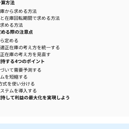
計算方法
庫から求める方法
と在庫回転期間で求める方法
求める方法
定める際の注意点
ら定める
適正在庫の考え方を統一する
正在庫の考え方を見直す
維持する4つのポイント
づいて需要予測する
ムを短縮する
方式を使い分ける
ステムを導入する
維持して利益の最大化を実現しよう