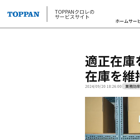
TOPPANクロレの
サービスサイト
ホーム
サー
適正在庫
在庫を維
2024/09/20 18:26:00
業務効