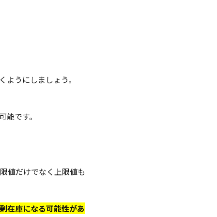
くようにしましょう。
可能です。
限値だけでなく上限値も
剰在庫になる可能性があ