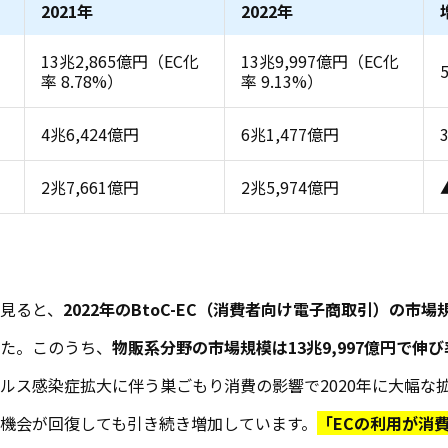
2021年
2022年
13兆2,865億円（EC化
13兆9,997億円（EC化
率 8.78%）
率 9.13%）
4兆6,424億円
6兆1,477億円
2兆7,661億円
2兆5,974億円
見ると、
2022年のBtoC-EC（消費者向け電子商取引）の市場
た。このうち、
物販系分野の市場規模は
13兆9,997億
円で伸び
ルス感染症拡大に伴う巣ごもり消費の影響で2020年に大幅な拡
機会が回復しても引き続き増加しています。
「ECの利用が消