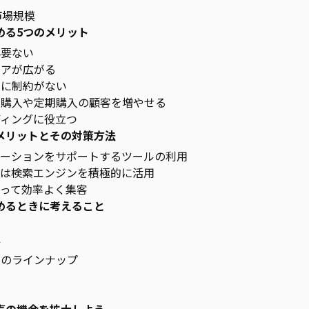
市場規模
める5つのメリット
必要ない
エリアが広がる
時間に制約がない
ート購入や定期購入の顧客を増やせる
ンディングに役立つ
メリットとその対策方法
ーションをサポートするツールの利用
は検索エンジンを積極的に活用
って効率よく集客
めるときに考えること
画
析
商品のラインナップ
画