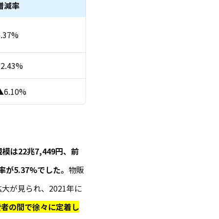
増減率
5.37%
32.43%
▲6.10%
規模は
22兆7,449
円、前
率が5.37%でした。
物販
大が見られ、2021年に
費者の間で徐々に定着し