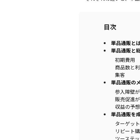
目次
単品通販と
単品通販と
初期費用
商品数と利
集客
単品通販の
参入障壁が
販売促進が
収益の予想
単品通販を
ターゲット
リピート購
ツーステッ