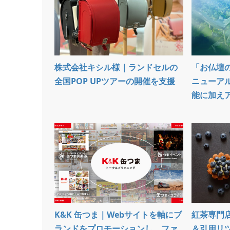
株式会社キシル様｜ランドセルの
「お仏壇
全国POP UPツアーの開催を支援
ニューア
能に加えア
K&K 缶つま｜Webサイトを軸にブ
紅茶専門店
ランドをプロモーションし、ファ
＆引用リ