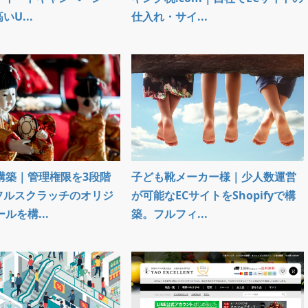
U...
仕入れ・サイ...
構築｜管理権限を3段階
子ども靴メーカー様｜少人数運営
フルスクラッチのオリジ
が可能なECサイトをShopifyで構
ルを構...
築。フルフィ...