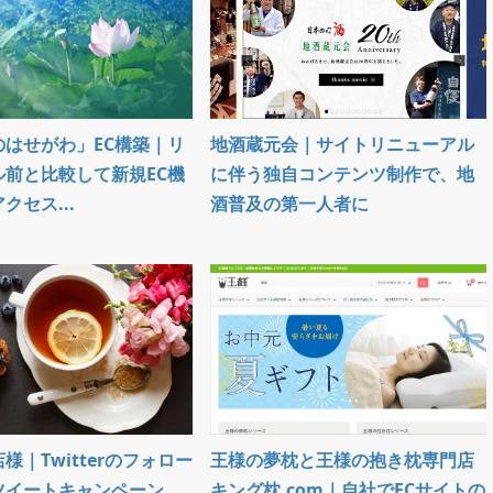
のはせがわ」EC構築｜リ
地酒蔵元会｜サイトリニューアル
ル前と比較して新規EC機
に伴う独自コンテンツ制作で、地
クセス...
酒普及の第一人者に
様｜Twitterのフォロー
王様の夢枕と王様の抱き枕専門店
ツイートキャンペーン
キング枕.com｜自社でECサイトの