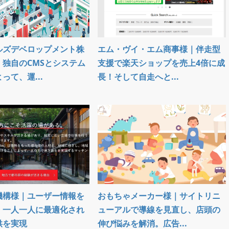
ルズデベロップメント株
エム・ヴイ・エム商事様｜伴走型
｜独自のCMSとシステム
支援で楽天ショップを売上4倍に成
って、運...
長！そして自走へと...
機構様｜ユーザー情報を
おもちゃメーカー様｜サイトリニ
、一人一人に最適化され
ューアルで導線を見直し、店頭の
供を実現
伸び悩みを解消。広告...