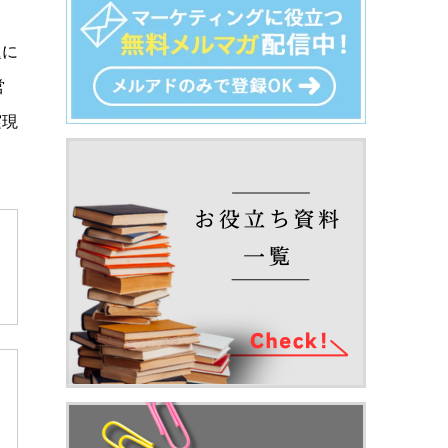
題に
営
実現