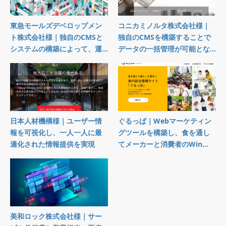
東急モールズデベロップメン
コニカミノルタ株式会社様｜
ト株式会社様｜独自のCMSと
独自のCMSを構築することで
システムの構築によって、運...
データの一括管理が可能とな...
日本人材機構様｜ユーザー情
ぐるっぱ｜Webマーケティン
報を可視化し、一人一人に最
グツールを構築し、食を通し
適化された情報提供を実現
てメーカーと消費者のWin...
美和ロック株式会社様｜サー