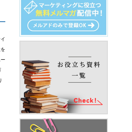
サイ
性を
ユー
万
り