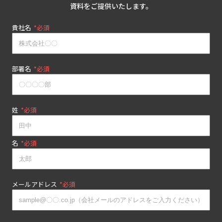
資料をご提供いたします。
貴社名
*
部署名
*
姓
*
名
*
メールアドレス
*