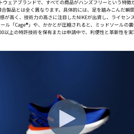
たフットウェアブランドで、すべての商品がハンズフリーという特
は、競合製品とは全く異なります。具体的には、足を踏みこんだ
感が高く、技術力の高さに注目したNIKEが出資し、ライセン
ル「Cage®」や、かかとが圧縮されると、ミッドソールの裏側
、200以上の特許技術を保有または申請中で、利便性と革新性を