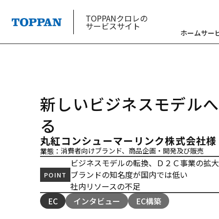
TOPPANクロレの
サービスサイト
ホーム
サー
新しいビジネスモデル
る
丸紅コンシューマーリンク株式会社様
消費者向けブランド、商品企画・開発及び販売
業態：
ビジネスモデルの転換、Ｄ２Ｃ事業の拡
ブランドの知名度が国内では低い
POINT
社内リソースの不足
EC
インタビュー
EC構築