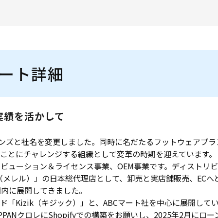
ポート詳細
実績を活かして
ブランズと社名を変更しました。同時に名だたるフットウェアブ
いことにチャレンジする組織として変革の時期を迎えています。
ビューション＆ライセンス事業、OEM事業です。ディストリビ
L（メレル）」の日本総代理店として、卸売と実店舗販売、EC
国内に展開してきました。
Kizik（キジック）」と、ABCマート社を中心に展開してい
ANクロレにShopifyでの構築をお願いし、2025年2月にロ