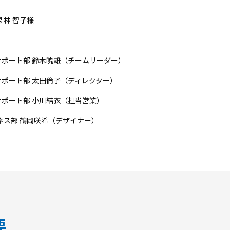
課
林 智子様
サポート部
鈴木暁雄（チームリーダー）
サポート部
太田倫子（ディレクター）
サポート部
小川結衣（担当営業）
ネス部
鶴岡咲希（デザイナー）
要